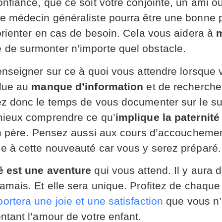
nfiance, que ce soit votre conjointe, un ami o
re médecin généraliste pourra être une bonne
orienter en cas de besoin. Cela vous aidera à
m
de surmonter n’importe quel obstacle.
enseigner sur ce à quoi vous attendre lorsque 
 due au
manque d’information
et de recherche 
ez donc le temps de vous documenter sur le su
mieux comprendre ce qu’
implique la paternité
fin père. Pensez aussi aux cours d’accouchem
e à cette nouveauté car vous y serez préparé.
té est une aventure
qui vous attend. Il y aura 
jamais. Et elle sera unique. Profitez de chaq
ortera une joie et une satisfaction
que vous n’
ntant l’amour de votre enfant.